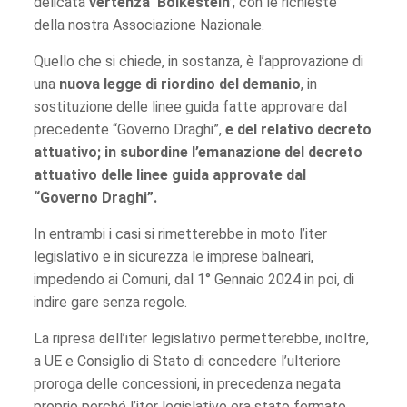
delicata
vertenza ‘Bolkestein’
, con le richieste
della nostra Associazione Nazionale.
Quello che si chiede, in sostanza, è l’approvazione di
una
nuova legge di riordino del demanio
, in
sostituzione delle linee guida fatte approvare dal
precedente “Governo Draghi”,
e del relativo decreto
attuativo;
in subordine l’emanazione del decreto
attuativo delle linee guida approvate dal
“Governo Draghi”.
In entrambi i casi si rimetterebbe in moto l’iter
legislativo e in sicurezza le imprese balneari,
impedendo ai Comuni, dal 1° Gennaio 2024 in poi, di
indire gare senza regole.
La ripresa dell’iter legislativo permetterebbe, inoltre,
a UE e Consiglio di Stato di concedere l’ulteriore
proroga delle concessioni, in precedenza negata
proprio perché l’iter legislativo era stato fermato.