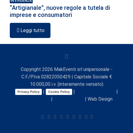
IN EVIDENZA
“Artigianale”, nuove regole a tutela di
imprese e consumatori
Leggi tutto
Copyright
2026
MakEventi srl unipersonale -
C.F./P.Iva 02822050429 | Capitale Sociale €
10.000,00 i.v. (interamente versato)
|
|
Preferenze Cookie
|
Privacy Policy
Cookie Policy
Comunicazioni
|
Lavora con noi
| Web Design
Viaggio Digitale