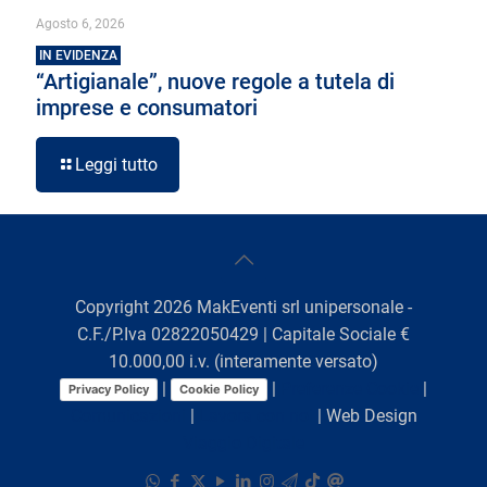
Agosto 6, 2026
IN EVIDENZA
“Artigianale”, nuove regole a tutela di
imprese e consumatori
Leggi tutto
Copyright
2026
MakEventi srl unipersonale -
C.F./P.Iva 02822050429 | Capitale Sociale €
10.000,00 i.v. (interamente versato)
|
|
Preferenze Cookie
|
Privacy Policy
Cookie Policy
Comunicazioni
|
Lavora con noi
| Web Design
Viaggio Digitale