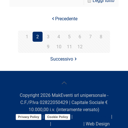
Leggi tutto
Precedente
1
2
3
4
5
6
7
8
9
10
11
12
Successivo
Copyright
2026
MakEventi srl unipersonale -
C.F./P.Iva 02822050429 | Capitale Sociale €
10.000,00 i.v. (interamente versato)
|
|
Preferenze Cookie
|
Privacy Policy
Cookie Policy
Comunicazioni
|
Lavora con noi
| Web Design