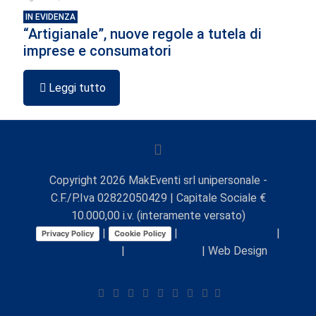
IN EVIDENZA
“Artigianale”, nuove regole a tutela di
imprese e consumatori
Leggi tutto
Copyright
2026
MakEventi srl unipersonale -
C.F./P.Iva 02822050429 | Capitale Sociale €
10.000,00 i.v. (interamente versato)
|
|
Preferenze Cookie
|
Privacy Policy
Cookie Policy
Comunicazioni
|
Lavora con noi
| Web Design
Viaggio Digitale