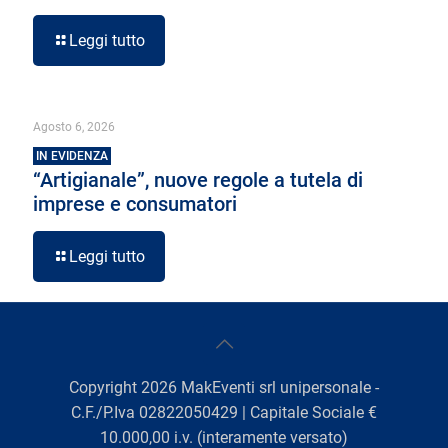
Leggi tutto
Agosto 6, 2026
IN EVIDENZA
“Artigianale”, nuove regole a tutela di
imprese e consumatori
Leggi tutto
Copyright
2026
MakEventi srl unipersonale -
C.F./P.Iva 02822050429 | Capitale Sociale €
10.000,00 i.v. (interamente versato)