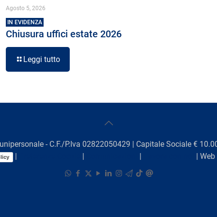
Agosto 5, 2026
IN EVIDENZA
Chiusura uffici estate 2026
Leggi tutto
unipersonale - C.F./P.Iva 02822050429 | Capitale Sociale € 10.00
|
Preferenze Cookie
|
Comunicazioni
|
Lavora con noi
| Web
licy