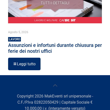
Agosto 5, 2026
LAVORO
Assunzioni e infortuni durante chiusura per
ferie dei nostri uffici
Leggi tutto
Copyright
2026
MakEventi srl unipersonale -
C.F./P.Iva 02822050429 | Capitale Sociale €
10.000,00 i.v. (interamente versato)