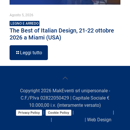
Agosto 5, 2026
LEGNO E ARREDO
The Best of Italian Design, 21-22 ottobre
2026 a Miami (USA)
Leggi tutto
Copyright
2026
MakEventi srl unipersonale -
C.F./P.Iva 02822050429 | Capitale Sociale €
10.000,00 i.v. (interamente versato)
|
|
Preferenze Cookie
|
Privacy Policy
Cookie Policy
Comunicazioni
|
Lavora con noi
| Web Design
Viaggio Digitale