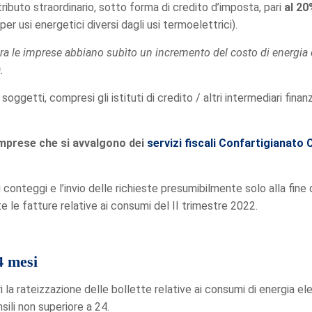
ributo straordinario, sotto forma di credito d’imposta, pari
al 2
r usi energetici diversi dagli usi termoelettrici).
lora le imprese abbiano subìto un incremento del costo di energia 
.
soggetti, compresi gli istituti di credito / altri intermediari finan
imprese che si avvalgono dei
servizi fiscali Confartigianato
conteggi e l’invio delle richieste presumibilmente solo alla fine 
te le fatture relative ai consumi del II trimestre 2022.
4 mesi
i la rateizzazione delle bollette relative ai consumi di energia el
ili non superiore a 24.