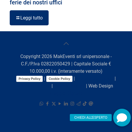
ferie dei nostri uffici
Leggi tutto
Copyright
2026
MakEventi srl unipersonale -
C.F./P.Iva 02822050429 | Capitale Sociale €
10.000,00 i.v. (interamente versato)
|
|
Preferenze Cookie
|
Privacy Policy
Cookie Policy
Comunicazioni
|
Lavora con noi
| Web Design
Viaggio Digitale