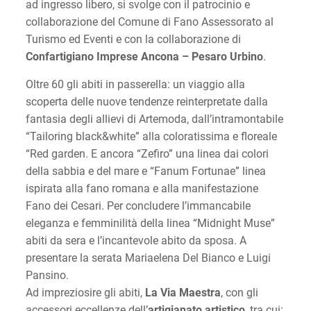
ad ingresso libero, si svolge con il patrocinio e
collaborazione del Comune di Fano Assessorato al
Turismo ed Eventi e con la collaborazione di
Confartigiano Imprese Ancona – Pesaro Urbino
.
Oltre 60 gli abiti in passerella: un viaggio alla
scoperta delle nuove tendenze reinterpretate dalla
fantasia degli allievi di Artemoda, dall’intramontabile
“Tailoring black&white” alla coloratissima e floreale
“Red garden. E ancora “Zefiro” una linea dai colori
della sabbia e del mare e “Fanum Fortunae” linea
ispirata alla fano romana e alla manifestazione
Fano dei Cesari. Per concludere l’immancabile
eleganza e femminilità della linea “Midnight Muse”
abiti da sera e l’incantevole abito da sposa. A
presentare la serata Mariaelena Del Bianco e Luigi
Pansino.
Ad impreziosire gli abiti,
La Via Maestra
, con gli
accessori eccellenze dell’
artigianato artistico
, tra cui: