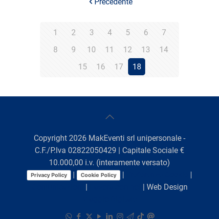
Precedente
1
2
3
4
5
6
7
8
9
10
11
12
13
14
15
16
17
18
Copyright
2026
MakEventi srl unipersonale -
C.F./P.Iva 02822050429 | Capitale Sociale €
10.000,00 i.v. (interamente versato)
|
|
Preferenze Cookie
|
Privacy Policy
Cookie Policy
Comunicazioni
|
Lavora con noi
| Web Design
Viaggio Digitale