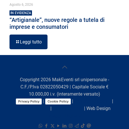
Agosto 6, 2026
IN EVIDENZA
“Artigianale”, nuove regole a tutela di
imprese e consumatori
Leggi tutto
Copyright
2026
MakEventi srl unipersonale -
C.F./P.Iva 02822050429 | Capitale Sociale €
10.000,00 i.v. (interamente versato)
|
|
Preferenze Cookie
|
Privacy Policy
Cookie Policy
Comunicazioni
|
Lavora con noi
| Web Design
Viaggio Digitale