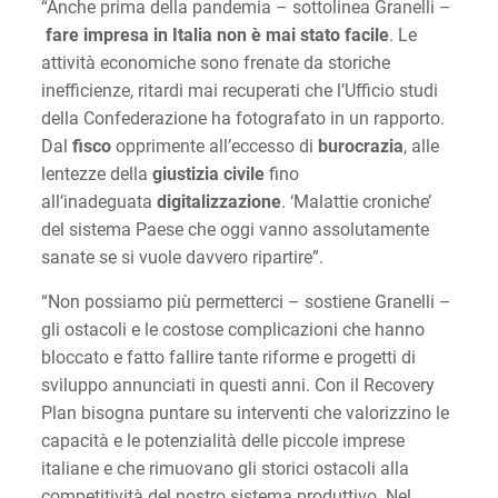
“Anche prima della pandemia – sottolinea Granelli –
fare impresa in Italia non è mai stato facile
. Le
attività economiche sono frenate da storiche
inefficienze, ritardi mai recuperati che l’Ufficio studi
della Confederazione ha fotografato in un rapporto.
Dal
fisco
opprimente all’eccesso di
burocrazia
, alle
lentezze della
giustizia civile
fino
all’inadeguata
digitalizzazione
. ‘Malattie croniche’
del sistema Paese che oggi vanno assolutamente
sanate se si vuole davvero ripartire”.
“Non possiamo più permetterci – sostiene Granelli –
gli ostacoli e le costose complicazioni che hanno
bloccato e fatto fallire tante riforme e progetti di
sviluppo annunciati in questi anni. Con il Recovery
Plan bisogna puntare su interventi che valorizzino le
capacità e le potenzialità delle piccole imprese
italiane e che rimuovano gli storici ostacoli alla
competitività del nostro sistema produttivo. Nel