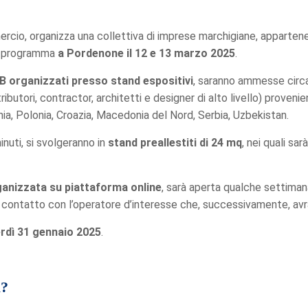
rcio, organizza una collettiva di imprese marchigiane, appartene
in programma
a Pordenone il 12 e 13 marzo 2025
.
2B organizzati presso stand espositivi
, saranno ammesse circa
stributori, contractor, architetti e designer di alto livello) proveni
ia, Polonia, Croazia, Macedonia del Nord, Serbia, Uzbekistan.
inuti, si svolgeranno in
stand preallestiti di 24 mq
, nei quali sa
ganizzata su piattaforma online
, sarà aperta qualche settimana
i in contatto con l’operatore d’interesse che, successivamente, av
erdì 31 gennaio 2025
.
ù?