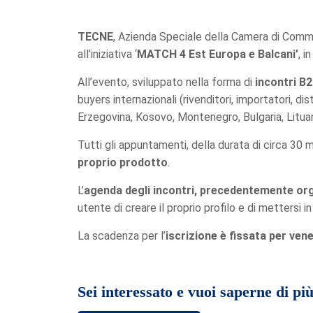
TECNE
, Azienda Speciale della Camera di Comme
all’iniziativa ‘
MATCH 4 Est Europa e Balcani’
, 
All’evento, sviluppato nella forma di
incontri B
buyers internazionali (rivenditori, importatori, di
Erzegovina, Kosovo, Montenegro, Bulgaria, Lituan
Tutti gli appuntamenti, della durata di circa 30 m
proprio prodotto
.
L’
agenda degli incontri, precedentemente or
utente di creare il proprio profilo e di metters
La scadenza per l’
iscrizione è fissata per ven
Sei interessato e vuoi saperne di pi