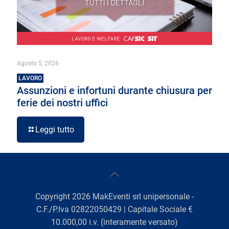
Agosto 5, 2026
LAVORO
Assunzioni e infortuni durante chiusura per
ferie dei nostri uffici
Leggi tutto
Copyright
2026
MakEventi srl unipersonale -
C.F./P.Iva 02822050429 | Capitale Sociale €
10.000,00 i.v. (interamente versato)