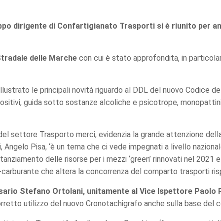
po dirigente di Confartigianato Trasporti si è riunito per an
Stradale delle Marche
con cui è stato approfondita, in particola
 illustrato le principali novità riguardo al DDL del nuovo Codice 
spositivi, guida sotto sostanze alcoliche e psicotrope, monopattini
el settore Trasporto merci, evidenzia la grande attenzione della
, Angelo Pisa, ‘è un tema che ci vede impegnati a livello nazional
 stanziamento delle risorse per i mezzi ‘green’ rinnovati nel 2021
-carburante che altera la concorrenza del comparto trasporti risp
ario Stefano Ortolani, unitamente al Vice Ispettore Paolo 
orretto utilizzo del nuovo Cronotachigrafo anche sulla base del c