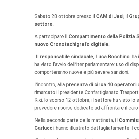
Sabato 28 ottobre presso il
CAM di Jesi
, il
Grup
settore.
A partecipare il
Compartimento della Polizia 
nuovo Cronotachigrafo digitale.
Il
responsabile sindacale, Luca Bocchino
, ha
ha visto l’avvio dell’iter parlamentare: uso di di
comporteranno nuove e più severe sanzioni.
L’incontro, alla
presenza di circa 40 operatori
d
rimarcato il presidente Confartigianato Trasporti
Rixi, lo scorso 12 ottobre, il settore ha visto lo
prevedere risorse dedicate ad affrontare il caro
Nella seconda parte della mattinata,
il Commiss
Carlucci
, hanno illustrato dettagliatamente il c