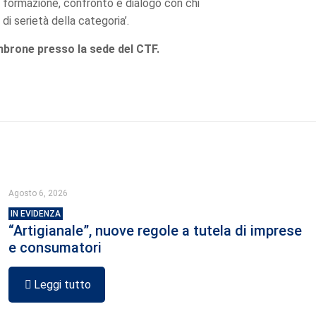
i formazione, confronto e dialogo con chi
di serietà della categoria’.
mbrone presso la sede del CTF.
Agosto 6, 2026
IN EVIDENZA
“Artigianale”, nuove regole a tutela di imprese
e consumatori
Leggi tutto