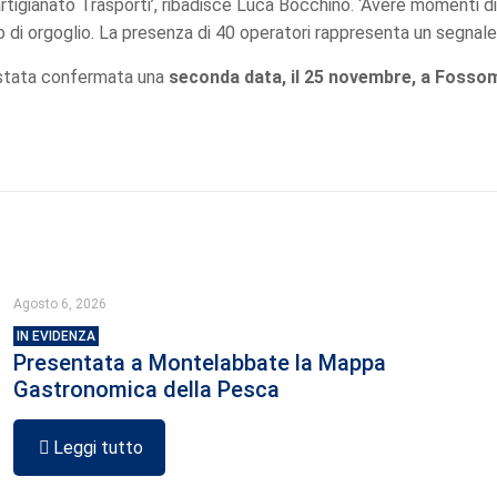
tigianato Trasporti’, ribadisce Luca Bocchino. ‘Avere momenti d
o di orgoglio. La presenza di 40 operatori rappresenta un segnale 
è stata confermata una
seconda data, il 25 novembre, a Fosso
Agosto 6, 2026
IN EVIDENZA
Presentata a Montelabbate la Mappa
Gastronomica della Pesca
Leggi tutto