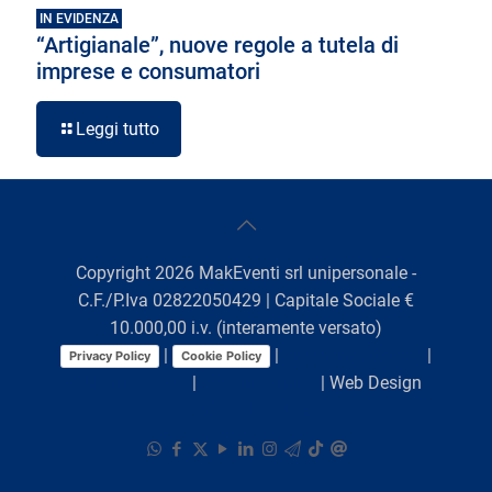
IN EVIDENZA
“Artigianale”, nuove regole a tutela di
imprese e consumatori
Leggi tutto
Copyright
2026
MakEventi srl unipersonale -
C.F./P.Iva 02822050429 | Capitale Sociale €
10.000,00 i.v. (interamente versato)
|
|
Preferenze Cookie
|
Privacy Policy
Cookie Policy
Comunicazioni
|
Lavora con noi
| Web Design
Viaggio Digitale