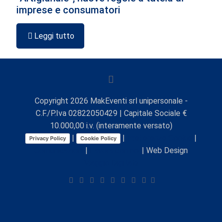
imprese e consumatori
Leggi tutto
Copyright
2026
MakEventi srl unipersonale -
C.F./P.Iva 02822050429 | Capitale Sociale €
10.000,00 i.v. (interamente versato)
|
|
Preferenze Cookie
|
Privacy Policy
Cookie Policy
Comunicazioni
|
Lavora con noi
| Web Design
Viaggio Digitale