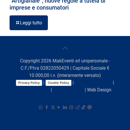
“Artigianale”, nuove regole a tutela di
imprese e consumatori
Leggi tutto
Copyright
2026
MakEventi srl unipersonale -
C.F./P.Iva 02822050429 | Capitale Sociale €
10.000,00 i.v. (interamente versato)
|
|
Preferenze Cookie
|
Privacy Policy
Cookie Policy
Comunicazioni
|
Lavora con noi
| Web Design
Viaggio Digitale