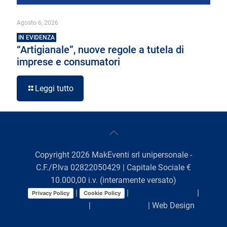
Agosto 6, 2026
IN EVIDENZA
“Artigianale”, nuove regole a tutela di
imprese e consumatori
Leggi tutto
Copyright
2026
MakEventi srl unipersonale -
C.F./P.Iva 02822050429 | Capitale Sociale €
10.000,00 i.v. (interamente versato)
|
|
Preferenze Cookie
|
Privacy Policy
Cookie Policy
Comunicazioni
|
Lavora con noi
| Web Design
Viaggio Digitale