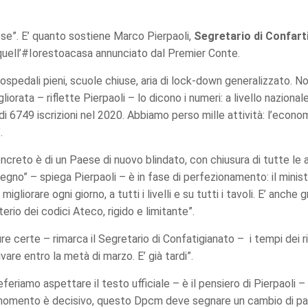
se”. E’ quanto sostiene Marco Pierpaoli,
Segretario di Confart
 quell’#Iorestoacasa annunciato dal Premier Conte.
: ospedali pieni, scuole chiuse, aria di lock-down generalizzato. N
iorata – riflette Pierpaoli – lo dicono i numeri: a livello naziona
di 6749 iscrizioni nel 2020. Abbiamo perso mille attività: l’econ
.
ncreto è di un Paese di nuovo blindato, con chiusura di tutte le 
egno” – spiega Pierpaoli – è in fase di perfezionamento: il minis
iorare ogni giorno, a tutti i livelli e su tutti i tavoli. E’ anche 
terio dei codici Ateco, rigido e limitante”.
re certe – rimarca il Segretario di Confatigianato – i tempi dei ri
re entro la metà di marzo. E’ già tardi”.
eriamo aspettare il testo ufficiale – è il pensiero di Pierpaoli – 
il momento è decisivo, questo Dpcm deve segnare un cambio di pass