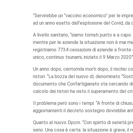
“Servirebbe un “vaccino economico” per le impre
ad un anno esatto dall’esplosione del Covid, da
A livello sanitario, “siamo tornati punto e a capo
mentre per le aziende la situazione non è mai migl
registriamo 7734 cessazioni di aziende a fronte 
unico, continuo tsunami, iniziato il 9 Marzo 2020”
Un anno dopo, centomila morti dopo, il rischio co
ristori. “La bozza del nuovo dl, denominato “Sost
documento che Confartigianato sta cercando di migl
calcolo dei ristori ha visto il superamento del cri
Il problema però sono i tempi: “A fronte di chiusu
aggiornamenti il decreto sostegno dovrebbe arriva
Quanto al nuovo Dpcm. “Con spirito di serietà pref
serio. Una cosa è certa: la situazione è grave, 