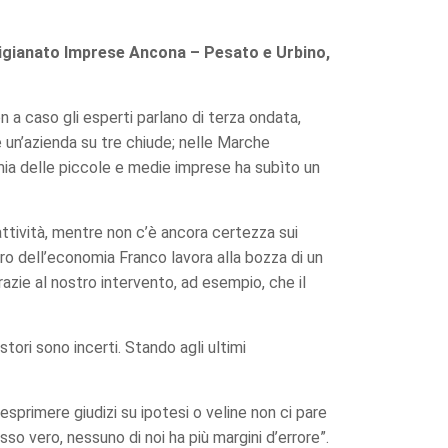
igianato Imprese Ancona – Pesato e Urbino,
on a caso gli esperti parlano di terza ondata,
le un’azienda su tre chiude; nelle Marche
omia delle piccole e medie imprese ha subìto un
attività, mentre non c’è ancora certezza sui
tro dell’economia Franco lavora alla bozza di un
grazie al nostro intervento, ad esempio, che il
stori sono incerti. Stando agli ultimi
esprimere giudizi su ipotesi o veline non ci pare
o vero, nessuno di noi ha più margini d’errore”.