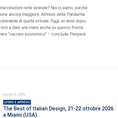
 “Vaccinazioni nelle aziende? Noi ci siamo, purché
zione ancora maggiore. All’inizio della Pandemia
ulnerabile di quella attuale. Oggi, un anno dopo,
pronti a dare una mano anche su questo fronte,
un vero “vaccino economico” – conclude Pierpaoli
Agosto 5, 2026
LEGNO E ARREDO
The Best of Italian Design, 21-22 ottobre 2026
a Miami (USA)