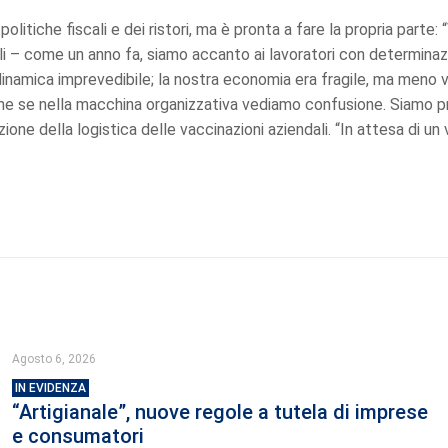
olitiche fiscali e dei ristori, ma è pronta a fare la propria parte:
aoli – come un anno fa, siamo accanto ai lavoratori con determina
a dinamica imprevedibile; la nostra economia era fragile, ma meno v
nche se nella macchina organizzativa vediamo confusione. Siamo 
zione della logistica delle vaccinazioni aziendali. “In attesa di 
Agosto 6, 2026
IN EVIDENZA
“Artigianale”, nuove regole a tutela di imprese
e consumatori