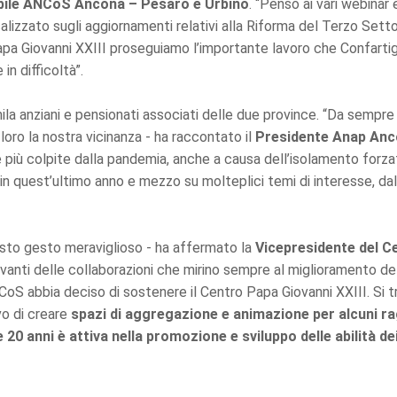
bile ANCoS Ancona – Pesaro e Urbino
. “Penso ai vari webinar
lizzato sugli aggiornamenti relativi alla Riforma del Terzo Settor
pa Giovanni XXIII proseguiamo l’importante lavoro che Confar
 in difficoltà”.
ila anziani e pensionati associati delle due province. “Da sempre 
loro la nostra vicinanza - ha raccontato il
Presidente Anap Anco
 più colpite dalla pandemia, anche a causa dell’isolamento forzat
n quest’ultimo anno e mezzo su molteplici temi di interesse, dall
esto gesto meraviglioso - ha affermato la
Vicepresidente del Ce
anti delle collaborazioni che mirino sempre al miglioramento del
oS abbia deciso di sostenere il Centro Papa Giovanni XXIII. Si tr
vo di creare
spazi di aggregazione e animazione per alcuni ra
 20 anni è attiva nella promozione e sviluppo delle abilità dei