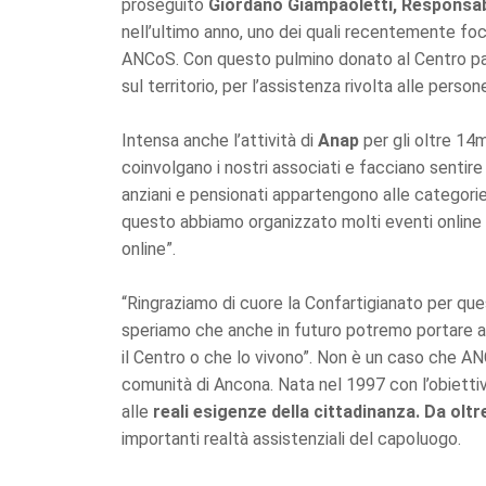
proseguito
Giordano Giampaoletti, Responsa
nell’ultimo anno, uno dei quali recentemente foca
ANCoS. Con questo pulmino donato al Centro pa
sul territorio, per l’assistenza rivolta alle persone
Intensa anche l’attività di
Anap
per gli oltre 14m
coinvolgano i nostri associati e facciano sentire 
anziani e pensionati appartengono alle categorie
questo abbiamo organizzato molti eventi online i
online”.
“Ringraziamo di cuore la Confartigianato per qu
speriamo che anche in futuro potremo portare av
il Centro o che lo vivono”. Non è un caso che ANC
comunità di Ancona. Nata nel 1997 con l’obietti
alle
reali esigenze della cittadinanza. Da oltre
importanti realtà assistenziali del capoluogo.