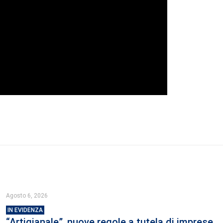
Agosto 6, 2026
IN EVIDENZA
“Artigianale”, nuove regole a tutela di imprese