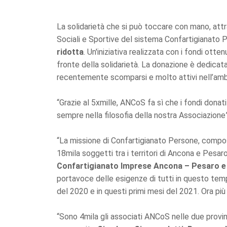
La solidarietà che si può toccare con mano, attrav
Sociali e Sportive del sistema Confartigianato 
ridotta
. Un'iniziativa realizzata con i fondi ott
fronte della solidarietà. La donazione è dedicat
recentemente scomparsi e molto attivi nell’ambit
“Grazie al 5xmille, ANCoS fa sì che i fondi donati 
sempre nella filosofia della nostra Associazione”
“La missione di Confartigianato Persone, compo
18mila soggetti tra i territori di Ancona e Pesar
Confartigianato Imprese Ancona – Pesaro e 
portavoce delle esigenze di tutti in questo temp
del 2020 e in questi primi mesi del 2021. Ora pi
“Sono 4mila gli associati ANCoS nelle due provinc