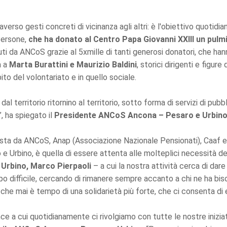
erso gesti concreti di vicinanza agli altri: è l'obiettivo quotidia
Persone,
che ha donato al Centro Papa Giovanni XXIII un pulm
enuti da ANCoS grazie al 5xmille di tanti generosi donatori, che ha
a a
Marta Burattini e Maurizio Baldini
, storici dirigenti e figur
o del volontariato e in quello sociale.
dal territorio ritornino al territorio, sotto forma di servizi di pu
, ha spiegato il
Presidente ANCoS Ancona – Pesaro e Urbino,
sta da ANCoS, Anap (Associazione Nazionale Pensionati), Caaf e
o e Urbino, è quella di essere attenta alle molteplici necessità 
Urbino, Marco Pierpaoli
– a cui la nostra attività cerca di dar
o difficile, cercando di rimanere sempre accanto a chi ne ha bis
ù che mai è tempo di una solidarietà più forte, che ci consenta d
e a cui quotidianamente ci rivolgiamo con tutte le nostre iniziat