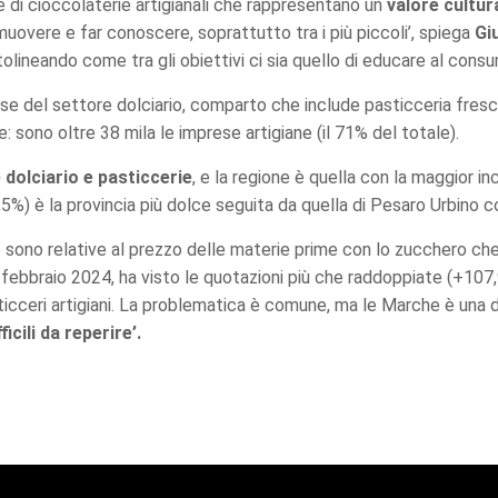
 di cioccolaterie artigianali che rappresentano un
valore cultur
uovere e far conoscere, soprattutto tra i più piccoli’, spiega
Gi
olineando come tra gli obiettivi ci sia quello di educare al consum
rese del settore dolciario, comparto che include pasticceria fresca
: sono oltre 38 mila le imprese artigiane (il 71% del totale).
 dolciario e pasticcerie
, e la regione è quella con la maggior i
5%) è la provincia più dolce seguita da quella di Pesaro Urbino c
 sono relative al prezzo delle materie prime con lo zucchero ch
a febbraio 2024, ha visto le quotazioni più che raddoppiate (+107,
cceri artigiani. La problematica è comune, ma le Marche è una dell
icili da reperire’.