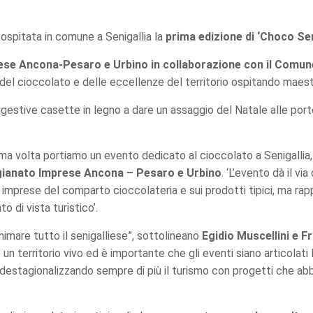
spitata in comune a Senigallia la
prima edizione di ‘Choco Senig
ese Ancona-Pesaro e Urbino in collaborazione con il Comun
del cioccolato e delle eccellenze del territorio ospitando maestri
ggestive casette in legno a dare un assaggio del Natale alle por
rima volta portiamo un evento dedicato al cioccolato a Senigallia
igianato Imprese Ancona – Pesaro e Urbino
. ‘L’evento dà il vi
imprese del comparto cioccolateria e sui prodotti tipici, ma rap
to di vista turistico’.
nimare tutto il senigalliese”, sottolineano
Egidio Muscellini e 
 è un territorio vivo ed è importante che gli eventi siano articolat
uori, destagionalizzando sempre di più il turismo con progetti che 