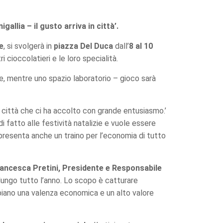
allia – il gusto arriva in città’.
e
, si svolgerà in
piazza Del Duca
dall’
8 al 10
 cioccolatieri e le loro specialità.
te, mentre uno spazio laboratorio – gioco sarà
, città che ci ha accolto con grande entusiasmo.’
a di fatto alle festività natalizie e vuole essere
presenta anche un traino per l’economia di tutto
Francesca Pretini, Presidente e Responsabile
i lungo tutto l’anno. Lo scopo è catturare
abbiano una valenza economica e un alto valore