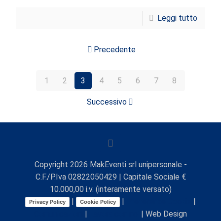
Leggi tutto
Precedente
1
2
3
4
5
6
7
8
Successivo
Copyright
2026
MakEventi srl unipersonale -
C.F./P.Iva 02822050429 | Capitale Sociale €
10.000,00 i.v. (interamente versato)
|
|
Preferenze Cookie
|
Privacy Policy
Cookie Policy
Comunicazioni
|
Lavora con noi
| Web Design