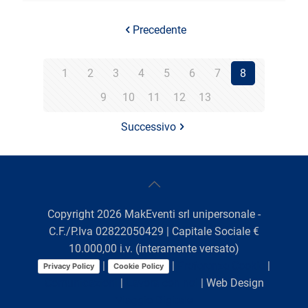
Precedente
1
2
3
4
5
6
7
8
9
10
11
12
13
Successivo
Copyright
2026
MakEventi srl unipersonale -
C.F./P.Iva 02822050429 | Capitale Sociale €
10.000,00 i.v. (interamente versato)
|
|
Preferenze Cookie
|
Privacy Policy
Cookie Policy
Comunicazioni
|
Lavora con noi
| Web Design
Viaggio Digitale