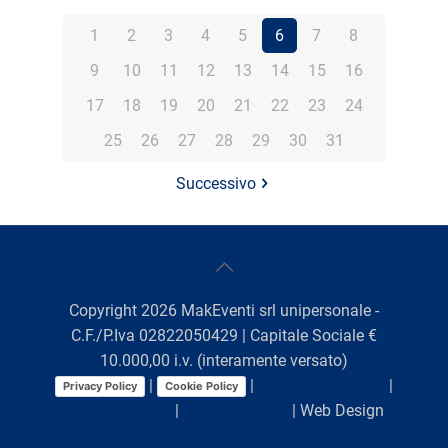
1
2
3
4
5
6
7
8
9
10
11
12
13
14
15
16
17
18
19
20
21
22
23
24
25
26
27
28
29
30
31
Successivo
Copyright
2026
MakEventi srl unipersonale -
C.F./P.Iva 02822050429 | Capitale Sociale €
10.000,00 i.v. (interamente versato)
|
|
Preferenze Cookie
|
Privacy Policy
Cookie Policy
Comunicazioni
|
Lavora con noi
| Web Design
Viaggio Digitale