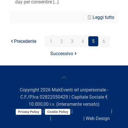
day per consentire
[…]
Leggi tutto
Precedente
1
2
3
4
5
6
Successivo
Copyright
2026
MakEventi srl unipersonale -
C.F./P.Iva 02822050429 | Capitale Sociale €
10.000,00 i.v. (interamente versato)
|
|
Preferenze Cookie
|
Privacy Policy
Cookie Policy
Comunicazioni
|
Lavora con noi
| Web Design
Viaggio Digitale