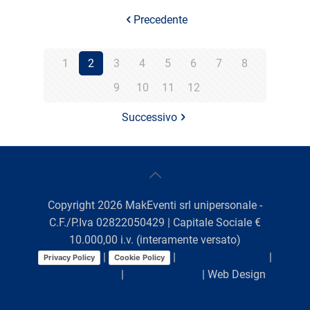
Precedente
1
2
3
4
5
6
7
8
9
10
11
12
Successivo
Copyright
2026
MakEventi srl unipersonale -
C.F./P.Iva 02822050429 | Capitale Sociale €
10.000,00 i.v. (interamente versato)
|
|
Preferenze Cookie
|
Privacy Policy
Cookie Policy
Comunicazioni
|
Lavora con noi
| Web Design
Viaggio Digitale