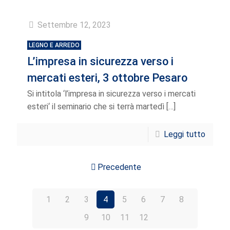
Settembre 12, 2023
LEGNO E ARREDO
L’impresa in sicurezza verso i
mercati esteri, 3 ottobre Pesaro
Si intitola ‘l’impresa in sicurezza verso i mercati
esteri‘ il seminario che si terrà martedì
[…]
Leggi tutto
Precedente
1
2
3
4
5
6
7
8
9
10
11
12