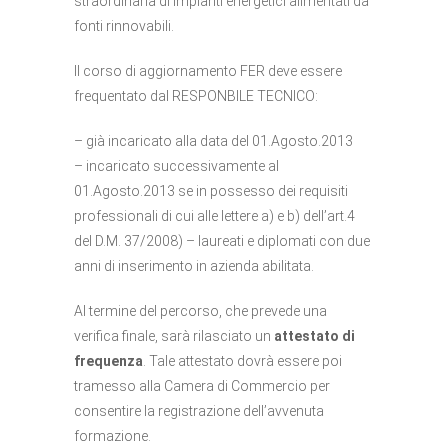
straordinaria di impianti energetici alimentati da
fonti rinnovabili.
Il corso di aggiornamento FER deve essere
frequentato dal RESPONBILE TECNICO:
– già incaricato alla data del 01.Agosto.2013
– incaricato successivamente al
01.Agosto.2013 se in possesso dei requisiti
professionali di cui alle lettere a) e b) dell’art.4
del D.M. 37/2008) – laureati e diplomati con due
anni di inserimento in azienda abilitata.
Al termine del percorso, che prevede una
verifica finale, sarà rilasciato un
attestato di
frequenza
. Tale attestato dovrà essere poi
tramesso alla Camera di Commercio per
consentire la registrazione dell’avvenuta
formazione.