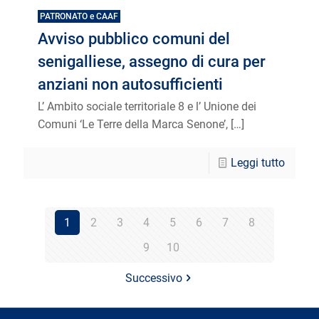
PATRONATO e CAAF
Avviso pubblico comuni del
senigalliese, assegno di cura per
anziani non autosufficienti
L’ Ambito sociale territoriale 8 e l’ Unione dei
Comuni ‘Le Terre della Marca Senone’,
[…]
Leggi tutto
1
2
3
4
5
6
7
8
9
10
Successivo