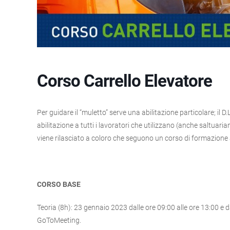
Corso Carrello Elevatore
Per guidare il “muletto” serve una abilitazione particolare; il D
abilitazione a tutti i lavoratori che utilizzano (anche saltuar
viene rilasciato a coloro che seguono un corso di formazione a
CORSO BASE
Teoria (8h): 23 gennaio 2023 dalle ore 09:00 alle ore 13:00 e d
GoToMeeting.