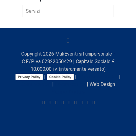
Servizi
AVVIO D’IMPRESA
FISCALE E TRIBUTARIO
LAVORO E WELFARE
Copyright
2026
MakEventi srl unipersonale -
C.F./P.Iva 02822050429 | Capitale Sociale €
CREDITO E BANDI
10.000,00 i.v. (interamente versato)
|
|
Preferenze Cookie
|
Privacy Policy
Cookie Policy
AMBIENTE, SICUREZZA E IGIENE
Comunicazioni
|
Lavora con noi
| Web Design
DEGLI ALIMENTI
Viaggio Digitale
MARKETING E PROMOZIONE
FORMAZIONE
INNOVAZIONE