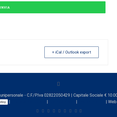
+ iCal / Outlook export
unipersonale - C.F./P.Iva 02822050429 | Capitale Sociale € 10.00
|
Preferenze Cookie
|
Comunicazioni
|
Lavora con noi
| Web
licy