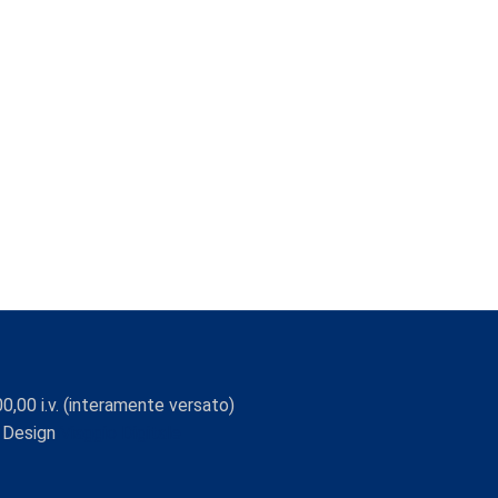
0,00 i.v. (interamente versato)
 Design
Viaggio Digitale