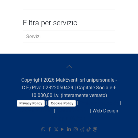
Filtra per servizio
Servizi
AVVIO D’IMPRESA
FISCALE E TRIBUTARIO
LAVORO E WELFARE
Copyright
2026
MakEventi srl unipersonale -
C.F./P.Iva 02822050429 | Capitale Sociale €
CREDITO E BANDI
10.000,00 i.v. (interamente versato)
|
|
Preferenze Cookie
|
Privacy Policy
Cookie Policy
AMBIENTE, SICUREZZA E IGIENE
Comunicazioni
|
Lavora con noi
| Web Design
DEGLI ALIMENTI
Viaggio Digitale
MARKETING E PROMOZIONE