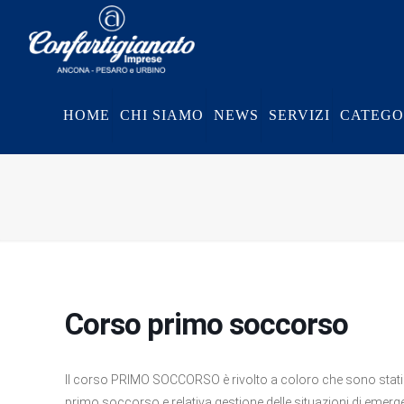
HOME
CHI SIAMO
NEWS
SERVIZI
CATEGO
Corso primo soccorso
Il corso PRIMO SOCCORSO è rivolto a coloro che sono stati inc
primo soccorso e relativa gestione delle situazioni di emerg