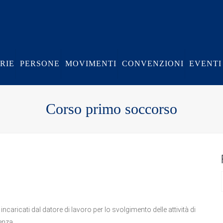
RIE
PERSONE
MOVIMENTI
CONVENZIONI
EVENTI
Corso primo soccorso
aricati dal datore di lavoro per lo svolgimento delle attività di
enza.