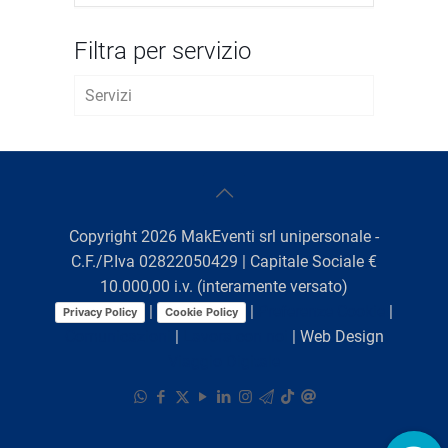
Filtra per servizio
Servizi
AVVIO D’IMPRESA
FISCALE E TRIBUTARIO
LAVORO E WELFARE
Copyright
2026
MakEventi srl unipersonale -
C.F./P.Iva 02822050429 | Capitale Sociale €
CREDITO E BANDI
10.000,00 i.v. (interamente versato)
|
|
Preferenze Cookie
|
Privacy Policy
Cookie Policy
AMBIENTE, SICUREZZA E IGIENE
Comunicazioni
|
Lavora con noi
| Web Design
DEGLI ALIMENTI
Viaggio Digitale
MARKETING E PROMOZIONE
FORMAZIONE