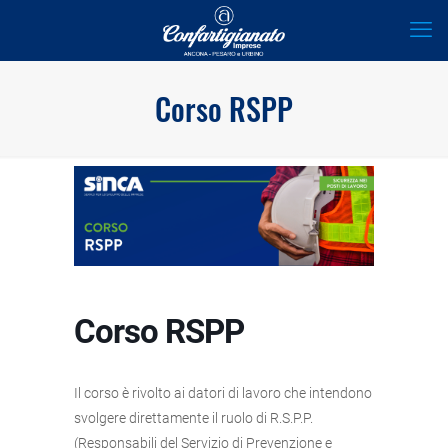
Corso RSPP
Corso RSPP
Il corso è rivolto ai datori di lavoro che intendono
svolgere direttamente il ruolo di R.S.P.P.
(Responsabili del Servizio di Prevenzione e