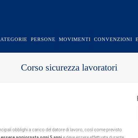
CATEGORIE
PERSONE
MOVIMENTI
CONVENZIONI
Corso sicurezza lavoratori
ncipali obblighi a carico del datore di lavoro, così come previsto
essere aggiornata ogni 5 anni
e deve essere effettuata durante