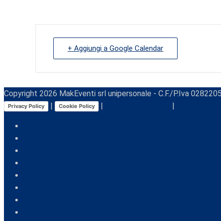
+ Aggiungi a Google Calendar
Copyright
2026
MakEventi srl unipersonale - C.F./P.Iva 0282205
|
|
Preferenze Cookie
|
Comunicazio
Privacy Policy
Cookie Policy