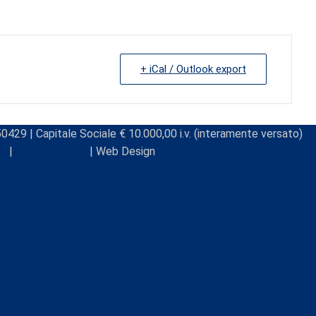
+ iCal / Outlook export
0429 | Capitale Sociale € 10.000,00 i.v. (interamente versato)
ni
|
Lavora con noi
| Web Design
Viaggio Digitale