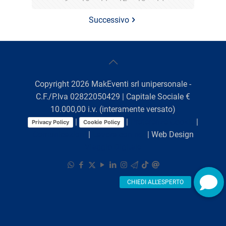
Successivo
Copyright
2026
MakEventi srl unipersonale -
C.F./P.Iva 02822050429 | Capitale Sociale €
10.000,00 i.v. (interamente versato)
|
|
Preferenze Cookie
|
Privacy Policy
Cookie Policy
Comunicazioni
|
Lavora con noi
| Web Design
Viaggio Digitale