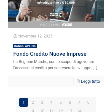
Novembre 12, 2025
BANDO APERTO
Fondo Credito Nuove Imprese
La Regione Marche, con lo scopo di agevolare
l’accesso al credito per sostenere lo sviluppo
[…]
Leggi tutto
1
2
3
4
5
6
7
8
9
10
11
12
13
14