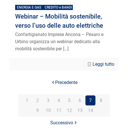
ENERGIA E GAS
CREDITO e BANDI
Webinar – Mobilità sostenibile,
verso l’uso delle auto elettriche
Confartigianato Imprese Ancona – Pesaro e
Urbino organizza un webinar dedicato alla
mobilità sostenibile per
[…]
Leggi tutto
Precedente
1
2
3
4
5
6
7
8
9
10
11
12
13
14
Successivo