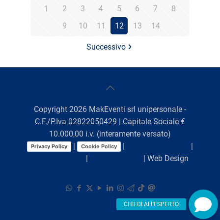
1
2
3
4
5
6
7
8
9
10
11
12
13
14
Successivo
Copyright
2026
MakEventi srl unipersonale -
C.F./P.Iva 02822050429 | Capitale Sociale €
10.000,00 i.v. (interamente versato)
|
|
Preferenze Cookie
|
Privacy Policy
Cookie Policy
Comunicazioni
|
Lavora con noi
| Web Design
Viaggio Digitale