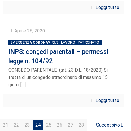
Leggi tutto
Aprile 26, 2020
EMERGENZA CORONAVIRUS
LAVORO
PATRONATO
INPS: congedi parentali – permessi
legge n. 104/92
CONGEDO PARENTALE (art. 23 D.L. 18/2020) Si
tratta di un congedo straordinario di massimo 15
giorni
[…]
Leggi tutto
21
22
23
24
25
26
27
28
Successivo