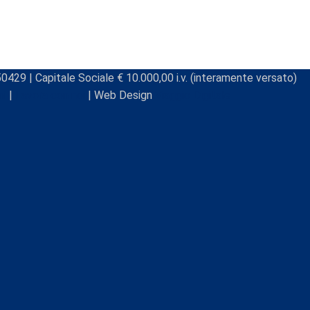
0429 | Capitale Sociale € 10.000,00 i.v. (interamente versato)
ni
|
Lavora con noi
| Web Design
Viaggio Digitale