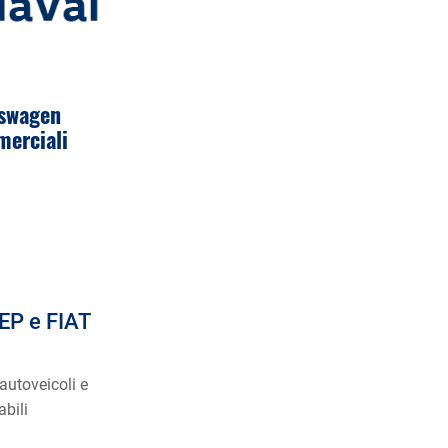
kswagen
merciali
EP e FIAT
 autoveicoli e
abili