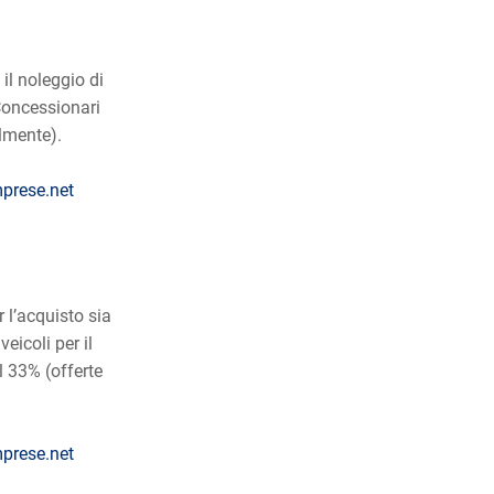
il noleggio di
Concessionari
ilmente).
prese.net
r l’acquisto sia
eicoli per il
l 33% (offerte
prese.net