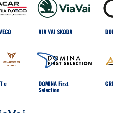
IVECO
VIA VAI SKODA
DO
T e
DOMINA First
GR
Selection