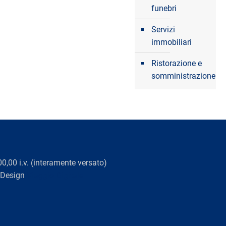
funebri
Servizi
immobiliari
Ristorazione e
somministrazione
0,00 i.v. (interamente versato)
 Design
Viaggio Digitale