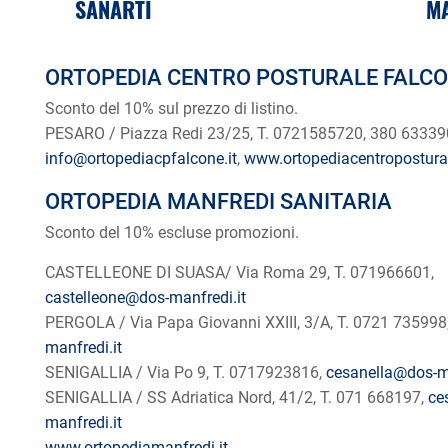
SANARTI
M
ORTOPEDIA CENTRO POSTURALE FALC
Sconto del 10% sul prezzo di listino.
PESARO / Piazza Redi 23/25, T. 0721585720, 380 63339
info@ortopediacpfalcone.it
,
www.ortopediacentropostural
ORTOPEDIA MANFREDI SANITARIA
Sconto del 10% escluse promozioni.
CASTELLEONE DI SUASA/ Via Roma 29, T. 071966601,
castelleone@dos-manfredi.it
PERGOLA / Via Papa Giovanni XXIII, 3/A, T. 0721 735998
manfredi.it
SENIGALLIA / Via Po 9, T. 0717923816,
cesanella@dos-ma
SENIGALLIA / SS Adriatica Nord, 41/2, T. 071 668197,
ce
manfredi.it
www.ortopediamanfredi.it