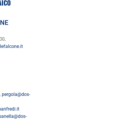
AICO
ONE
00,
efalcone.it
,
pergola@dos-
nfredi.it
sanella@dos-