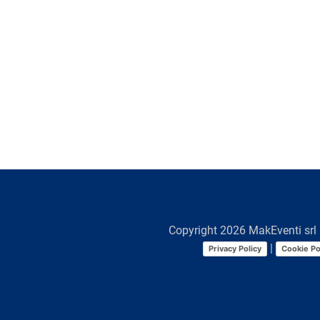
Copyright
2026
MakEventi srl 
|
Privacy Policy
Cookie Po