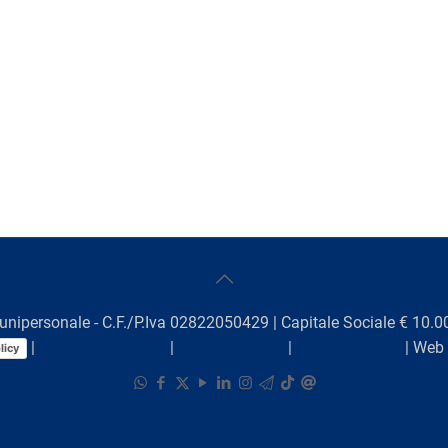
unipersonale - C.F./P.Iva 02822050429 | Capitale Sociale € 10.00
|
Preferenze Cookie
|
Comunicazioni
|
Lavora con noi
| Web
licy