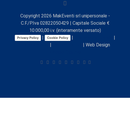
Copyright
2026
MakEventi srl unipersonale -
C.F./P.Iva 02822050429 | Capitale Sociale €
10.000,00 i.v. (interamente versato)
|
|
Preferenze Cookie
|
Privacy Policy
Cookie Policy
Comunicazioni
|
Lavora con noi
| Web Design
Viaggio Digitale