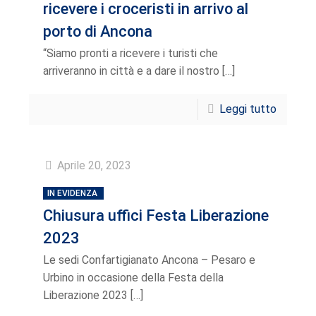
MODA E LAVANDERIA
ricevere i croceristi in arrivo al
porto di Ancona
TRASPORTI
“Siamo pronti a ricevere i turisti che
DEMANIALI
arriveranno in città e a dare il nostro
[…]
EXPORT
Leggi tutto
Aprile 20, 2023
IN EVIDENZA
Chiusura uffici Festa Liberazione
2023
Le sedi Confartigianato Ancona – Pesaro e
Urbino in occasione della Festa della
Liberazione 2023
[…]