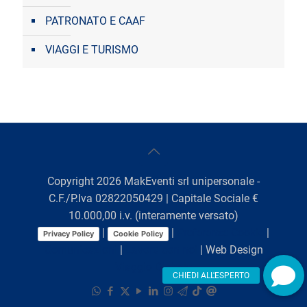
PATRONATO E CAAF
VIAGGI E TURISMO
Copyright
2026
MakEventi srl unipersonale -
C.F./P.Iva 02822050429 | Capitale Sociale €
10.000,00 i.v. (interamente versato)
|
|
Preferenze Cookie
|
Privacy Policy
Cookie Policy
Comunicazioni
|
Lavora con noi
| Web Design
Viaggio Digitale