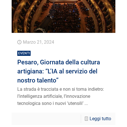
MODA E LAVANDERIA
TRASPORTI
DEMANIALI
EXPORT
Marzo 21, 2024
EVENTI
Pesaro, Giornata della cultura
artigiana: “L’IA al servizio del
nostro talento”
La strada è tracciata e non si torna indietro:
l’intelligenza artificiale, l’innovazione
tecnologica sono i nuovi ‘utensili’ ...
Leggi tutto