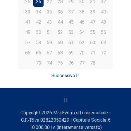
25
26
27
28
29
30
31
32
33
34
35
36
37
38
39
40
41
42
43
44
45
46
47
48
49
50
51
52
53
54
55
56
57
58
59
60
61
62
63
64
65
66
67
68
69
70
71
72
73
74
75
76
77
78
Successivo
Copyright
2026
MakEventi srl unipersonale -
C.F./P.Iva 02822050429 | Capitale Sociale €
10.000,00 i.v. (interamente versato)