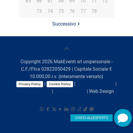
65
66
67
68
69
70
71
72
73
74
75
76
77
78
Successivo
Copyright
2026
MakEventi srl unipersonale -
C.F./P.Iva 02822050429 | Capitale Sociale €
10.000,00 i.v. (interamente versato)
|
|
Preferenze Cookie
|
Privacy Policy
Cookie Policy
Comunicazioni
|
Lavora con noi
| Web Design
Viaggio Digitale